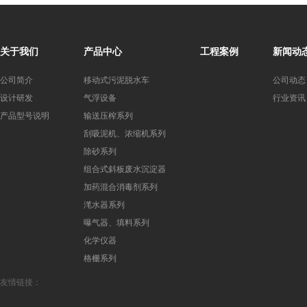
关于我们
产品中心
工程案例
新闻动
公司简介
移动式污泥脱水车
公司动态
设计研发
气浮设备
行业资讯
产品型号说明
输送压榨系列
刮吸泥机、浓缩机系列
除砂系列
组合式斜板废水沉淀器
加药混合消毒剂系列
滗水器系列
曝气器、填料系列
化学仪器
格栅系列
友情链接：